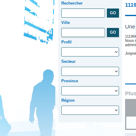
Rechercher
111
Ville
Une 
111966
Nous r
Profil
adminis
Joigne
Secteur
Province
Plus
Région