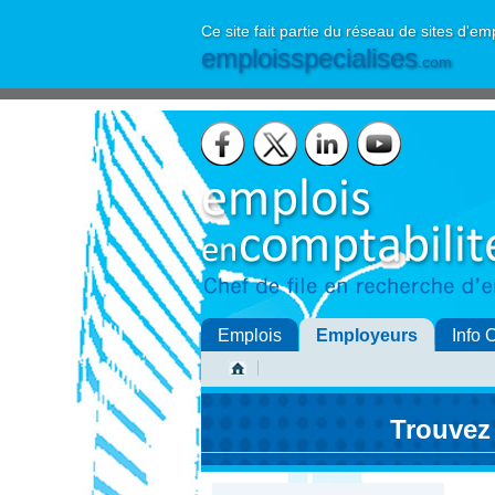
Ce site fait partie du réseau de sites d'em
emploisspecialises
.com
Emplois
Employeurs
Info 
Trouvez