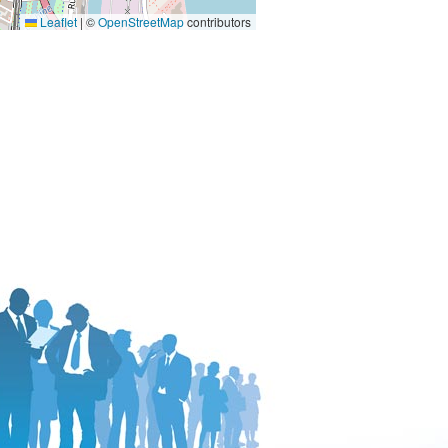
Leaflet
|
©
OpenStreetMap
contributors