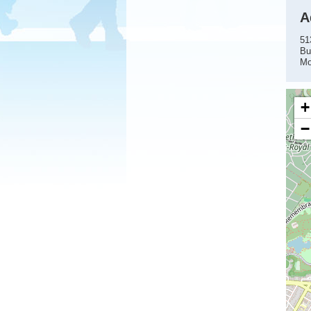
A
51
Bu
Mo
+
−