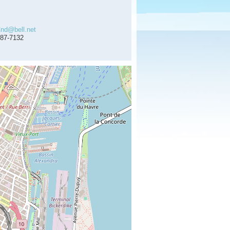
nd@bell.net
487-7132