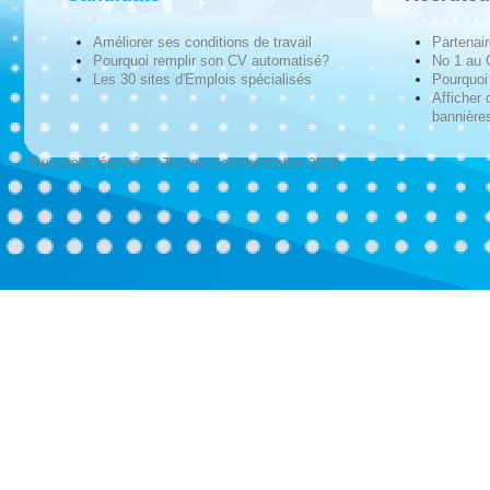
Améliorer ses conditions de travail
Partenai
Pourquoi remplir son CV automatisé?
No 1 au
Les 30 sites d'Emplois spécialisés
Pourquoi 
Afficher 
bannières
Tous droits réservés © Techno-Communication 2026