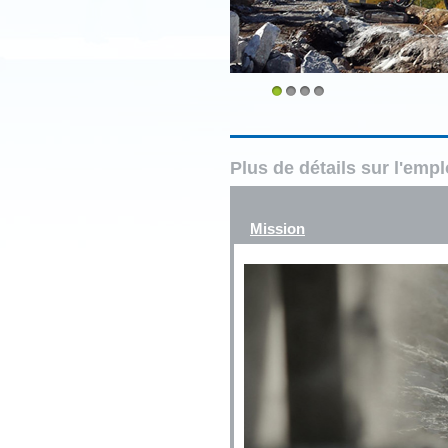
1
2
3
4
Plus de détails sur l'emp
Mission