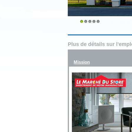
1
2
3
4
5
Plus de détails sur l'emp
Mission