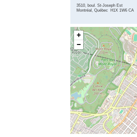
3510, boul. St-Joseph Est
Montréal, Québec H1X 1W6 CA
+
−