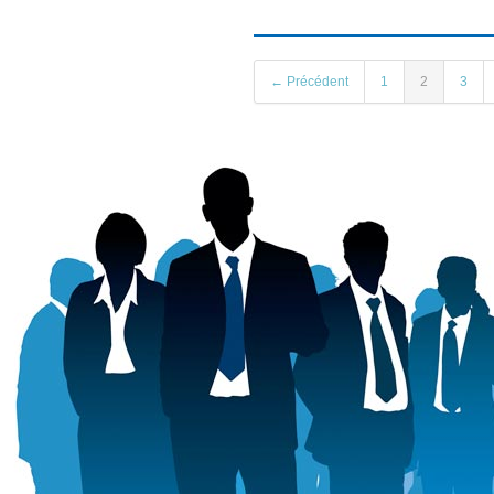
← Précédent
1
2
3