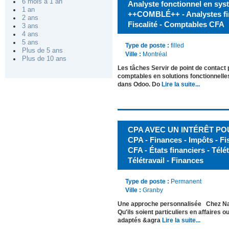
6 mois à 1 an
Analyste fonctionnel en sy
1 an
++COMBLÉ++ - Analystes fin
2 ans
Fiscalité - Comptables CFA
3 ans
4 ans
5 ans
Type de poste :
filled
Plus de 5 ans
Ville :
Montréal
Plus de 10 ans
Les tâches Servir de point de contact 
comptables en solutions fonctionnelle
dans Odoo. Do
Lire la suite...
CPA AVEC UN INTÉRÊT POU
CPA - Finances - Impôts - Fi
CFA - États financiers - Télét
Télétravail - Finances
Type de poste :
Permanent
Ville :
Granby
Une approche personnalisée Chez Nanc
Qu'ils soient particuliers en affaires
adaptés &agra
Lire la suite...