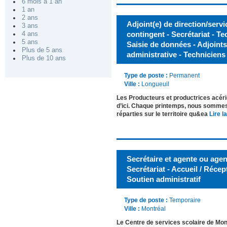
6 mois à 1 an
1 an
2 ans
Adjoint(e) de direction/servi
3 ans
contingent - Secrétariat - Te
4 ans
5 ans
Saisie de données - Adjoints
Plus de 5 ans
administrative - Techniciens
Plus de 10 ans
Type de poste :
Permanent
Ville :
Longueuil
Les Producteurs et productrices acéri
d’ici. Chaque printemps, nous sommes
réparties sur le territoire qu&ea
Lire la
Secrétaire et agente ou agent
Secrétariat - Accueil / Récep
Soutien administratif
Type de poste :
Temporaire
Ville :
Montréal
Le Centre de services scolaire de Mon