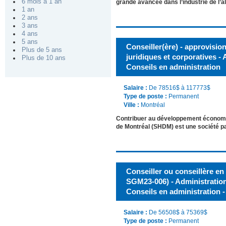
6 mois à 1 an
grande avancée dans l’industrie de l
1 an
2 ans
3 ans
4 ans
5 ans
Conseiller(ère) - approvisio
Plus de 5 ans
juridiques et corporatives - 
Plus de 10 ans
Conseils en administration
Salaire :
De 78516$ à 117773$
Type de poste :
Permanent
Ville :
Montréal
Contribuer au développement économiq
de Montréal (SHDM) est une société pa
Conseiller ou conseillère en 
SGM23-006) - Administration
Conseils en administration - 
Salaire :
De 56508$ à 75369$
Type de poste :
Permanent