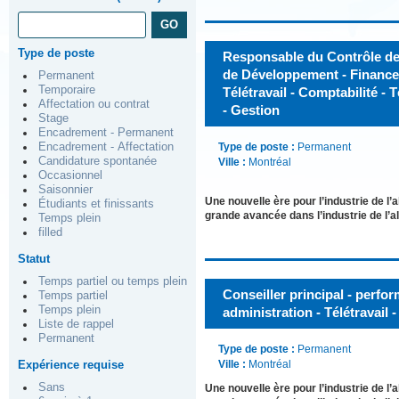
Type de poste
Responsable du Contrôle de 
de Développement - Finances
Permanent
Temporaire
Télétravail - Comptabilité - T
Affectation ou contrat
- Gestion
Stage
Encadrement - Permanent
Encadrement - Affectation
Type de poste :
Permanent
Candidature spontanée
Ville :
Montréal
Occasionnel
Saisonnier
Une nouvelle ère pour l’industrie de
Étudiants et finissants
grande avancée dans l’industrie de l
Temps plein
filled
Statut
Temps partiel ou temps plein
Conseiller principal - perfor
Temps partiel
Temps plein
administration - Télétravail -
Liste de rappel
Permanent
Type de poste :
Permanent
Expérience requise
Ville :
Montréal
Sans
Une nouvelle ère pour l’industrie de