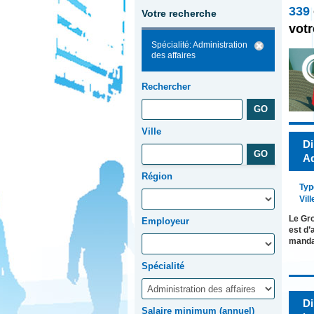
339
Votre recherche
votr
Spécialité: Administration
des affaires
Rechercher
Ville
Di
Ad
Région
Typ
Vill
Le Gro
Employeur
est d’
manda
Spécialité
Di
Salaire minimum (annuel)