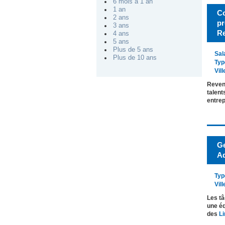
6 mois à 1 an
1 an
Co
2 ans
pr
3 ans
Re
4 ans
5 ans
Plus de 5 ans
Sal
Plus de 10 ans
Typ
Vill
Revenu
talent
entre
Ge
Ad
Typ
Vill
Les tâ
une éq
des
Li