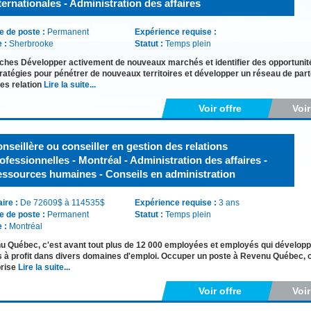
ternationales - Administration des affaires
e de poste :
Permanent
Expérience requise :
e :
Sherbrooke
Statut :
Temps plein
ches Développer activement de nouveaux marchés et identifier des opportunités 
ratégies pour pénétrer de nouveaux territoires et développer un réseau de parte
des relation
Lire la suite...
Voir offre
Voi
nseillère ou conseiller en gestion des relations
ofessionnelles - Montréal - Administration des affaires -
ssources humaines - Conseils en administration
aire :
De 72609$ à 114535$
Expérience requise :
3 ans
e de poste :
Permanent
Statut :
Temps plein
e :
Montréal
 Québec, c'est avant tout plus de 12 000 employées et employés qui développ
s à profit dans divers domaines d'emploi. Occuper un poste à Revenu Québec, c'e
prise
Lire la suite...
Voir offre
Voi