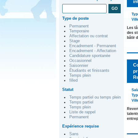
in
Typ
Type de poste
Vill
Permanent
Les tâ
Temporaire
des st
Affectation ou contrat
bâtir 
Stage
Encadrement - Permanent
Encadrement - Affectation
Candidature spontanée
Occasionnel
Co
Saisonnier
pr
Étudiants et finissants
Temps plein
Re
filled
Statut
Sal
Typ
Temps partiel ou temps plein
Vill
Temps partiel
Temps plein
Revenu
Liste de rappel
talent
Permanent
entre
Expérience requise
Sans