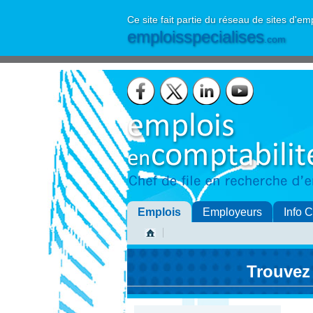
Ce site fait partie du réseau de sites d'em
emploisspecialises
.com
Emplois
Employeurs
Info 
Trouvez