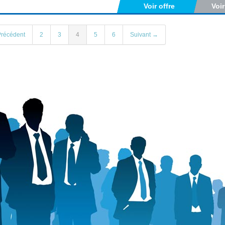
Voir offre
Voi
récédent
2
3
4
5
6
Suivant →