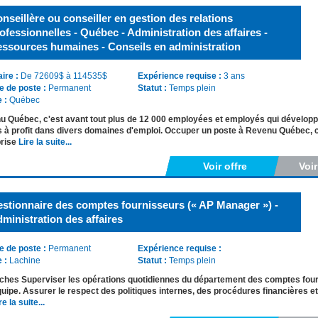
nseillère ou conseiller en gestion des relations
ofessionnelles - Québec - Administration des affaires -
ssources humaines - Conseils en administration
aire :
De 72609$ à 114535$
Expérience requise :
3 ans
e de poste :
Permanent
Statut :
Temps plein
e :
Québec
 Québec, c'est avant tout plus de 12 000 employées et employés qui développ
s à profit dans divers domaines d'emploi. Occuper un poste à Revenu Québec, c'e
prise
Lire la suite...
Voir offre
Voi
stionnaire des comptes fournisseurs (« AP Manager ») -
ministration des affaires
e de poste :
Permanent
Expérience requise :
e :
Lachine
Statut :
Temps plein
ches Superviser les opérations quotidiennes du département des comptes four
uipe. Assurer le respect des politiques internes, des procédures financières et 
re la suite...