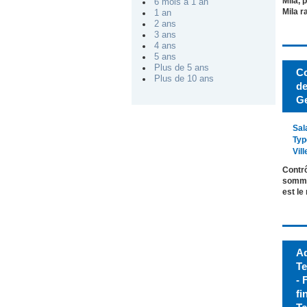
Mila, 
6 mois à 1 an
Mila r
1 an
2 ans
3 ans
4 ans
5 ans
Plus de 5 ans
Co
Plus de 10 ans
de
Ge
Sal
Typ
Vill
Contrô
sommes
est le
Ad
Te
- 
fi