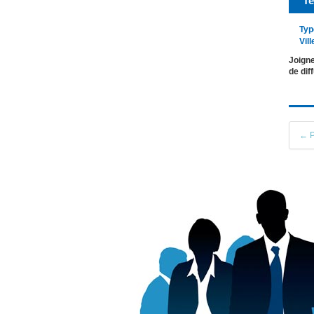
Te
Typ
Vill
Joigne
de dif
← P