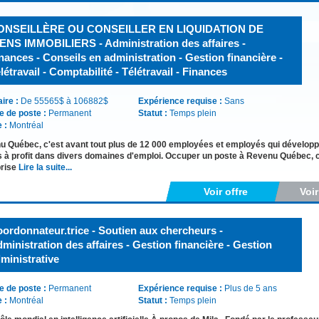
ONSEILLÈRE OU CONSEILLER EN LIQUIDATION DE
ENS IMMOBILIERS - Administration des affaires -
nances - Conseils en administration - Gestion financière -
létravail - Comptabilité - Télétravail - Finances
aire :
De 55565$ à 106882$
Expérience requise :
Sans
e de poste :
Permanent
Statut :
Temps plein
e :
Montréal
 Québec, c'est avant tout plus de 12 000 employées et employés qui développ
s à profit dans divers domaines d'emploi. Occuper un poste à Revenu Québec, c'e
prise
Lire la suite...
Voir offre
Voi
ordonnateur.trice - Soutien aux chercheurs -
ministration des affaires - Gestion financière - Gestion
ministrative
e de poste :
Permanent
Expérience requise :
Plus de 5 ans
e :
Montréal
Statut :
Temps plein