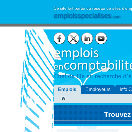
Ce site fait partie du réseau de sites d'em
emploisspecialises
.com
Emplois
Employeurs
Info 
Trouvez