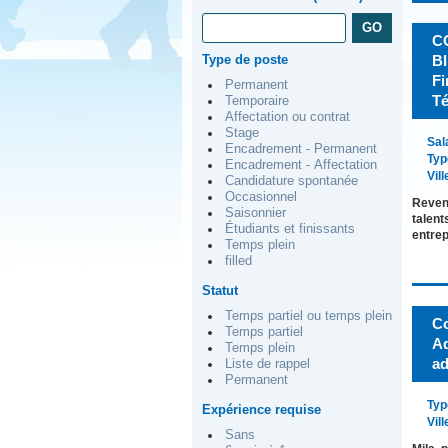
C
Type de poste
BI
Fi
Permanent
Té
Temporaire
Affectation ou contrat
Stage
Sal
Encadrement - Permanent
Typ
Encadrement - Affectation
Vill
Candidature spontanée
Occasionnel
Revenu
Saisonnier
talent
Étudiants et finissants
entre
Temps plein
filled
Statut
Temps partiel ou temps plein
Co
Temps partiel
Ad
Temps plein
ad
Liste de rappel
Permanent
Typ
Expérience requise
Vill
Sans