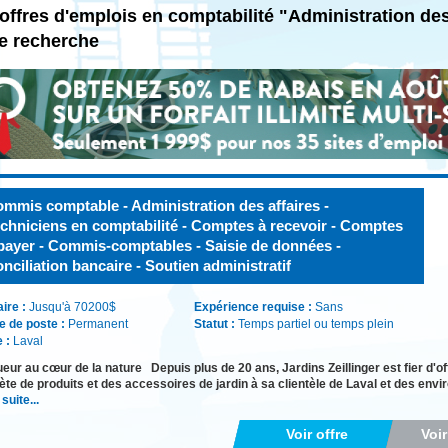
offres d'emplois en comptabilité "Administration de
e recherche
mmis comptable - Administration des affaires -
chniciens en comptabilité - Comptes à recevoir - Comptes
payer - Commis-comptables - Saisie de données -
nciliation bancaire - Soutien administratif
aire :
Jusqu'à 70200$
Expérience requise :
Sans
e de poste :
Permanent
Statut :
Temps partiel ou temps plein
e :
Laval
ueur au cœur de la nature Depuis plus de 20 ans, Jardins Zeillinger est fier d'
te de produits et des accessoires de jardin à sa clientèle de Laval et des envir
 suite...
Voir offre
Voi