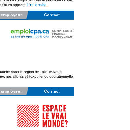
ur Yoshua Bengio de l’Université de Montréal,
ément en apprenti
Lire la suite...
r employeur
Contact
obile dans la région de Joliette Nous
 nos clients et l'excellence opérationnelle
r employeur
Contact