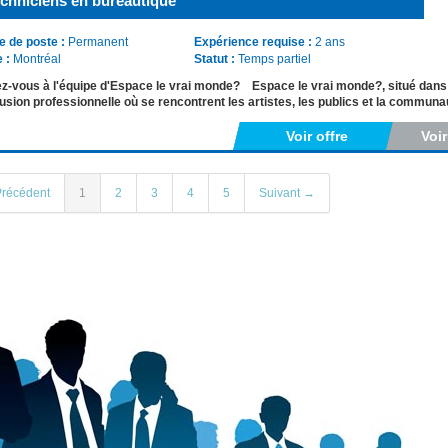
chniciens en bureautique
e de poste :
Permanent
Expérience requise :
2 ans
e :
Montréal
Statut :
Temps partiel
z-vous à l'équipe d'Espace le vrai monde? Espace le vrai monde?, situé dans le
fusion professionnelle où se rencontrent les artistes, les publics et la commun
Voir offre
Voi
récédent
1
2
3
4
5
Suivant →