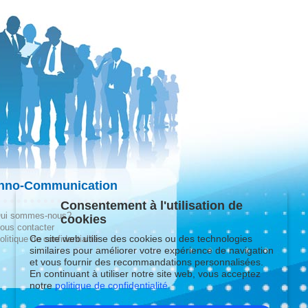
hno-Communication
Consentement à l'utilisation de
ui sommes-nous?
cookies
ous contacter
Ce site web utilise des cookies ou des technologies
olitique de confidentialité
similaires pour améliorer votre expérience de navigation
et vous fournir des recommandations personnalisées.
En continuant à utiliser notre site web, vous acceptez
notre
politique de confidentialité.