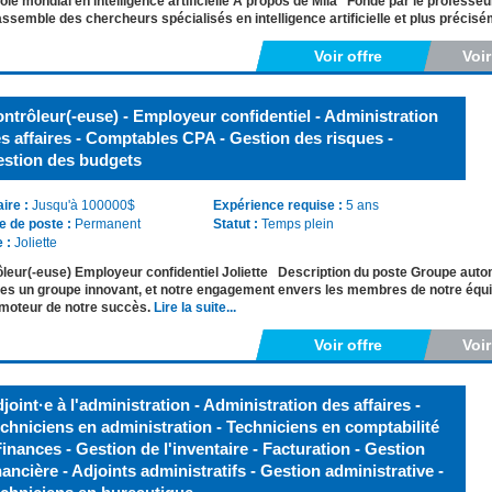
pôle mondial en intelligence artificielle À propos de Mila Fondé par le professe
assemble des chercheurs spécialisés en intelligence artificielle et plus précis
Voir offre
Voi
ntrôleur(-euse) - Employeur confidentiel - Administration
s affaires - Comptables CPA - Gestion des risques -
stion des budgets
aire :
Jusqu'à 100000$
Expérience requise :
5 ans
e de poste :
Permanent
Statut :
Temps plein
e :
Joliette
leur(-euse) Employeur confidentiel Joliette Description du poste Groupe autom
 un groupe innovant, et notre engagement envers les membres de notre équipe,
 moteur de notre succès.
Lire la suite...
Voir offre
Voi
joint·e à l'administration - Administration des affaires -
chniciens en administration - Techniciens en comptabilité
Finances - Gestion de l'inventaire - Facturation - Gestion
nancière - Adjoints administratifs - Gestion administrative -