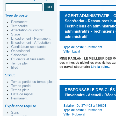
Type de poste
AGENT ADMINISTRATIF – 
Secrétariat - Ressources h
Permanent
Techniciens en administratio
Temporaire
Affectation ou contrat
administratifs - Techniciens
Stage
administratif
Encadrement - Permanent
Encadrement - Affectation
Candidature spontanée
Type de poste :
Permanent
Occasionnel
Ville :
Laval
Saisonnier
MINE RAGLAN : LE MEILLEUR DES MOND
Étudiants et finissants
des mines de nickel les plus riches a
Temps plein
de travail sécuritaire
Lire la suite...
filled
Statut
Temps partiel ou temps plein
Temps partiel
RESPONSABLE DES CLÉS -
Temps plein
Liste de rappel
l'inventaire - Accueil / Réce
Permanent
Salaire :
De 37440$ à 43680$
Expérience requise
Type de poste :
Permanent
Sans
Ville :
Roberval