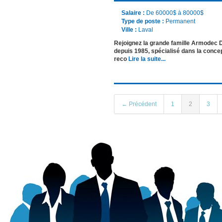
Salaire :
De 60000$ à 80000$
Type de poste :
Permanent
Ville :
Laval
Rejoignez la grande famille Armodec
depuis 1985, spécialisé dans la concep
reco
Lire la suite...
← Précédent
1
2
3