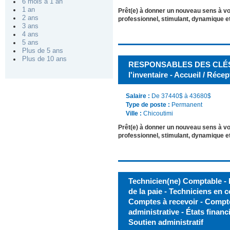
6 mois à 1 an
1 an
Prêt(e) à donner un nouveau sens à v
2 ans
professionnel, stimulant, dynamique et
3 ans
4 ans
5 ans
Plus de 5 ans
Plus de 10 ans
RESPONSABLES DES CLÉS -
l'inventaire - Accueil / Réce
Salaire :
De 37440$ à 43680$
Type de poste :
Permanent
Ville :
Chicoutimi
Prêt(e) à donner un nouveau sens à v
professionnel, stimulant, dynamique et
Technicien(ne) Comptable -
de la paie - Techniciens en c
Comptes à recevoir - Compte
administrative - États financ
Soutien administratif