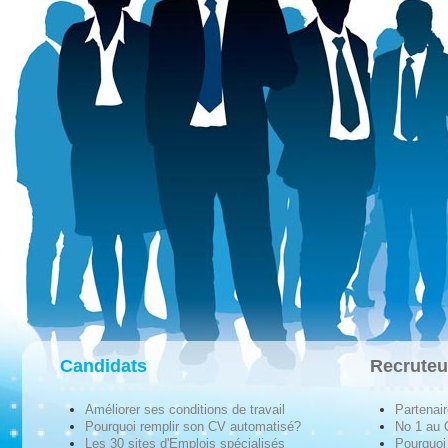
Candidats
Recruteu
Améliorer ses conditions de travail
Partenai
Pourquoi remplir son CV automatisé?
No 1 au
Les 30 sites d'Emplois spécialisés
Pourquoi 