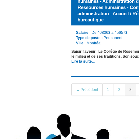
humaines - Administration des
Ressources humaines - Comm
administration - Accueil / R
bureautique
Salaire :
De 40836$ à 45657$
Type de poste :
Permanent
Ville :
Montréal
Saisir l'avenir Le Collège de Rosemon
le milieu et de ses traditions. Son so
Lire la suite...
← Précédent
1
2
3