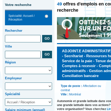
49
offres d'emplois en co
Votre recherche
recherche
Spécialité: Accueil /
Réception
Rechercher
Ville
ADJOINT.E ADMINISTRATIF.VE
- Secrétariat - Ressources h
Service de la paie - Tenue de 
Région
Comptes à recevoir - Compte
administratifs - Gestion admi
Conciliation bancaire
Employeur
Type de poste :
Affectation ou
contrat
Spécialité
Ville :
Montréal
Autonomie et grande latitude dans vos
une grande latitude dans vos actions?
votre organisation? Vous cherchez
Lir
Salaire minimum (annuel)