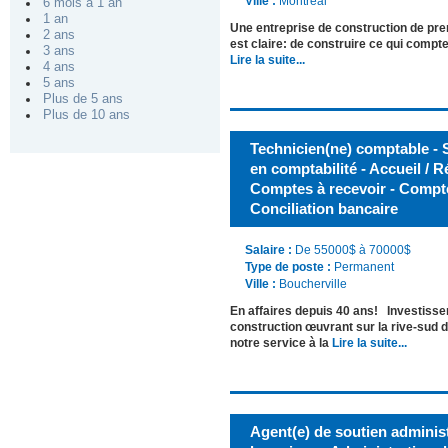
Ville :
Montréal
6 mois à 1 an
1 an
Une entreprise de construction de pre
2 ans
est claire: de construire ce qui compt
3 ans
Lire la suite...
4 ans
5 ans
Plus de 5 ans
Plus de 10 ans
Technicien(ne) comptable - S
en comptabilité - Accueil / R
Comptes à recevoir - Compte
Conciliation bancaire
Salaire :
De 55000$ à 70000$
Type de poste :
Permanent
Ville :
Boucherville
En affaires depuis 40 ans! Investisse
construction œuvrant sur la rive-sud 
notre service à la
Lire la suite...
Agent(e) de soutien administ