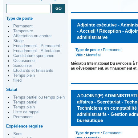
Type de poste
Adjointe exécutive - Administ
Permanent
- Accueil / Réception - Adjoi
Temporaire
Affectation ou contrat
administrative
Stage
Encadrement - Permanent
Type de poste :
Permanent
Encadrement - Affectation
Ville :
Montréal
Candidature spontanée
Occasionnel
Médiabiz International Du synopsis à l
Saisonnier
au développement, au financement et 
Étudiants et finissants
Temps plein
filled
Statut
ADJOINT(E) ADMINISTRATIF(
Temps partiel ou temps plein
affaires - Secrétariat - Tech
Temps partiel
Temps plein
Techniciens en comptabilité 
Liste de rappel
administratifs - Gestion adm
Permanent
bureautique
Expérience requise
Type de poste :
Permanent
Sans