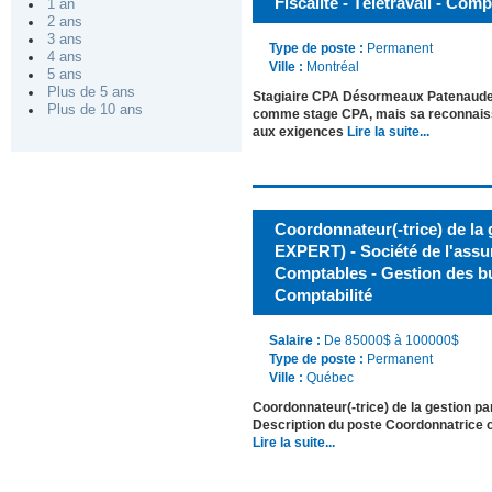
Fiscalité - Télétravail - Comp
1 an
2 ans
3 ans
Type de poste :
Permanent
4 ans
Ville :
Montréal
5 ans
Plus de 5 ans
Stagiaire CPA Désormeaux Patenaude I
Plus de 10 ans
comme stage CPA, mais sa reconnaissan
aux exigences
Lire la suite...
Coordonnateur(-trice) de la 
EXPERT) - Société de l'ass
Comptables - Gestion des bud
Comptabilité
Salaire :
De 85000$ à 100000$
Type de poste :
Permanent
Ville :
Québec
Coordonnateur(-trice) de la gestion 
Description du poste Coordonnatrice o
Lire la suite...