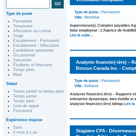
Type de poste :
Permanent
Type de poste
Ville :
Montréal
Permanent
Superviseur(e), Comptes payables Ag
Temporaire
futur employeur : L’Agence de mobilit
Affectation ou contrat
Lire la suite...
Stage
Encadrement - Permanent
Encadrement - Affectation
Candidature spontanée
Occasionnel
Saisonnier
Analyste financier(-ière) – 
Étudiants et finissants
Boscus Canada Inc. - Compta
Temps plein
filled
Type de poste :
Permanent
Statut
Ville :
Kirkland
Temps partiel ou temps plein
Analyste financier(-ière) – Rapports
Temps partiel
entreprise dynamique, bien établie et 
Temps plein
analyste financier(-ière) bilingu
Lire la 
Liste de rappel
Permanent
Expérience requise
Sans
Stagiaire CPA - Désormeaux 
6 mois à 1 an