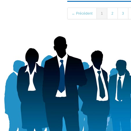
← Précédent
1
2
3