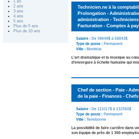
1 an
2 ans
Technicien.ne à la comptabili
3 ans
Prolongation - Administratio
4 ans
administration - Techniciens
5 ans
Facturation - Comptes à pay
Plus de 5 ans
Plus de 10 ans
Salaire :
De 39649$ à 58843$
Type de poste :
Permanent
Ville :
Montréal
L'art dramatique et la musique au cœu
d’envergure à échelle humaine qui mis
Chef de section - Paie - Admi
de la paie - Finances - Chefs
Salaire :
De 111017$ à 132560$
Type de poste :
Permanent
Ville :
Terrebonne
La possibilité de faire carrière dans
son équipe de près de 1 300 employés 