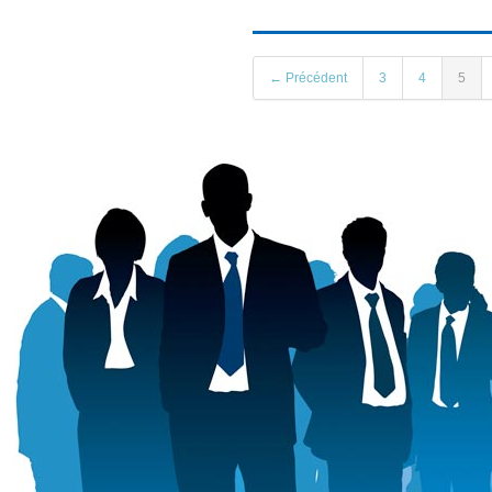
← Précédent
3
4
5