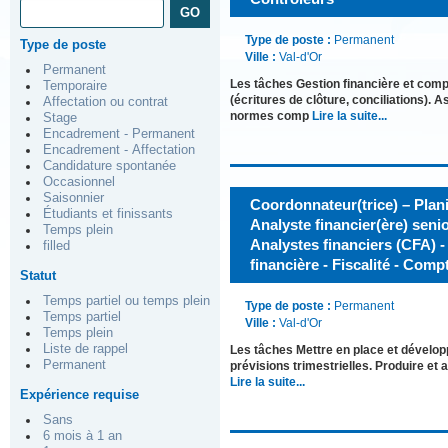
Type de poste :
Permanent
Type de poste
Ville :
Val-d'Or
Permanent
Les tâches Gestion financière et comp
Temporaire
(écritures de clôture, conciliations). 
Affectation ou contrat
normes comp
Lire la suite...
Stage
Encadrement - Permanent
Encadrement - Affectation
Candidature spontanée
Occasionnel
Saisonnier
Coordonnateur(trice) – Planif
Étudiants et finissants
Analyste financier(ère) seni
Temps plein
Analystes financiers (CFA) -
filled
financière - Fiscalité - Com
Statut
Temps partiel ou temps plein
Type de poste :
Permanent
Temps partiel
Ville :
Val-d'Or
Temps plein
Liste de rappel
Les tâches Mettre en place et développ
Permanent
prévisions trimestrielles. Produire et
Lire la suite...
Expérience requise
Sans
6 mois à 1 an