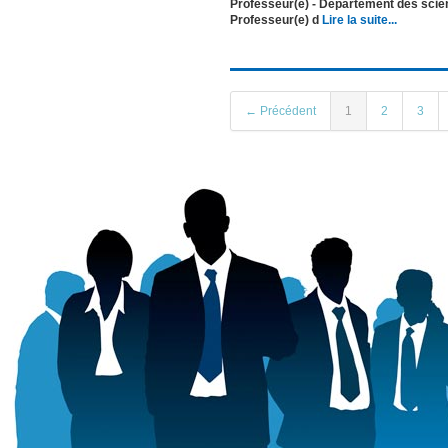
Professeur(e) - Département des sc
Professeur(e) d
Lire la suite...
← Précédent
1
2
3