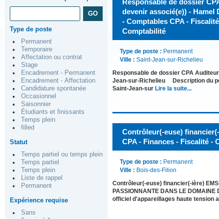
Responsable de dossier CPA A
devenir associé(e)) - Hamel 
- Comptables CPA - Fiscalité -
Type de poste
Comptabilité
Permanent
Temporaire
Type de poste :
Permanent
Affectation ou contrat
Ville :
Saint-Jean-sur-Richelieu
Stage
Encadrement - Permanent
Responsable de dossier CPA Auditeur(-
Encadrement - Affectation
Jean-sur-Richelieu Description du po
Candidature spontanée
Saint-Jean-sur
Lire la suite...
Occasionnel
Saisonnier
Étudiants et finissants
Temps plein
filled
Contrôleur(-euse) financier
CPA - Finances - Fiscalité - 
Statut
Temps partiel ou temps plein
Type de poste :
Permanent
Temps partiel
Temps plein
Ville :
Bois-des-Filion
Liste de rappel
Contrôleur(-euse) financier(-ière)
Permanent
PASSIONNANTE DANS LE DOMAINE DE
officiel d'appareillages haute tension
Expérience requise
Sans