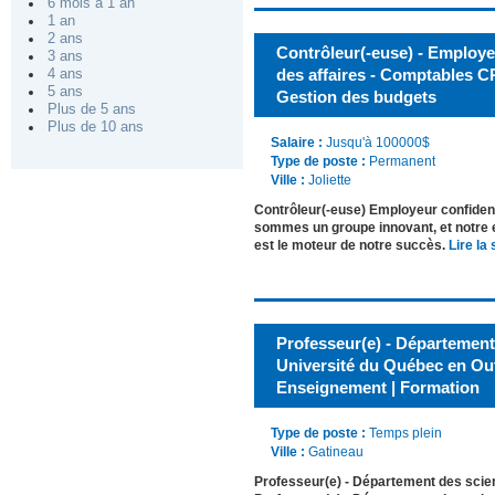
6 mois à 1 an
1 an
2 ans
Contrôleur(-euse) - Employeu
3 ans
des affaires - Comptables CP
4 ans
5 ans
Gestion des budgets
Plus de 5 ans
Plus de 10 ans
Salaire :
Jusqu'à 100000$
Type de poste :
Permanent
Ville :
Joliette
Contrôleur(-euse) Employeur confident
sommes un groupe innovant, et notre e
est le moteur de notre succès.
Lire la 
Professeur(e) - Département
Université du Québec en Ou
Enseignement | Formation
Type de poste :
Temps plein
Ville :
Gatineau
Professeur(e) - Département des sci