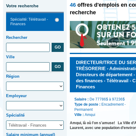
46
offres d'emplois en co
Votre recherche
recherche
Spécialité: Télétravail -
Finances
Rechercher
Ville
DIRECTEUR/TRICE DU SER
TRÉSORERIE - Administration
Directeurs de département - 
Région
des finances - Télétravail - C
Finances
Employeur
Salaire :
De 77786$ à 97236$
Type de poste :
Encadrement -
Permanent
Ville :
Amqui
Spécialité
Amqui, là où l'on s'amuse! La Ville d’A
Laurent, avec une population d’enviro
Salaire minimum (annuel)