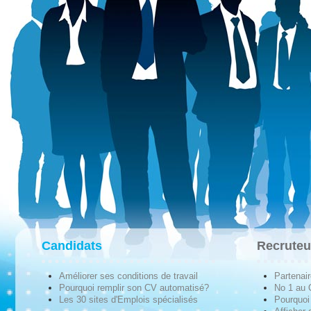
Candidats
Recruteu
Améliorer ses conditions de travail
Partenai
Pourquoi remplir son CV automatisé?
No 1 au
Les 30 sites d'Emplois spécialisés
Pourquoi 