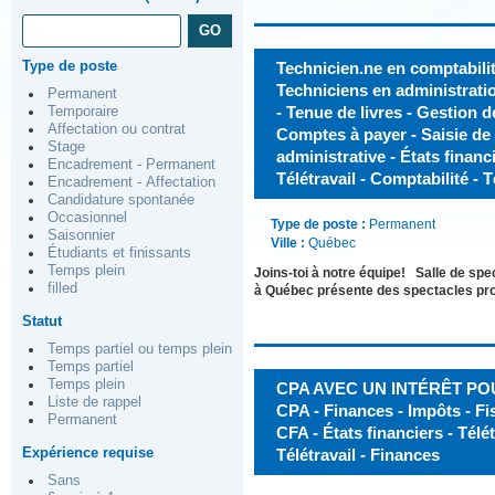
Type de poste
Technicien.ne en comptabilit
Techniciens en administratio
Permanent
- Tenue de livres - Gestion de
Temporaire
Affectation ou contrat
Comptes à payer - Saisie de
Stage
administrative - États financ
Encadrement - Permanent
Télétravail - Comptabilité - T
Encadrement - Affectation
Candidature spontanée
Occasionnel
Type de poste :
Permanent
Saisonnier
Ville :
Québec
Étudiants et finissants
Temps plein
Joins-toi à notre équipe! Salle de spe
filled
à Québec présente des spectacles prof
Statut
Temps partiel ou temps plein
Temps partiel
Temps plein
CPA AVEC UN INTÉRÊT POU
Liste de rappel
CPA - Finances - Impôts - Fi
Permanent
CFA - États financiers - Télét
Expérience requise
Télétravail - Finances
Sans