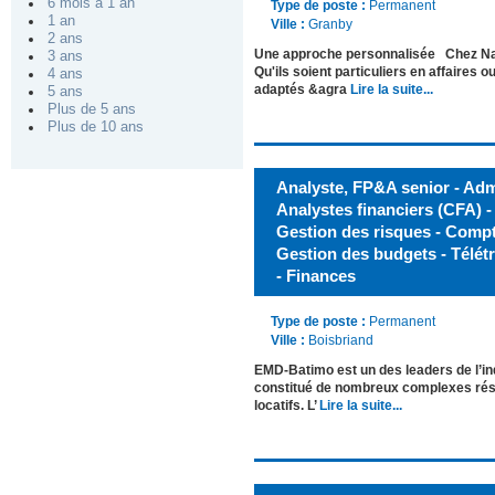
6 mois à 1 an
Type de poste :
Permanent
1 an
Ville :
Granby
2 ans
Une approche personnalisée Chez Nanc
3 ans
Qu'ils soient particuliers en affaires
4 ans
adaptés &agra
Lire la suite...
5 ans
Plus de 5 ans
Plus de 10 ans
Analyste, FP&A senior - Admi
Analystes financiers (CFA) 
Gestion des risques - Compta
Gestion des budgets - Télétra
- Finances
Type de poste :
Permanent
Ville :
Boisbriand
EMD-Batimo est un des leaders de l’ind
constitué de nombreux complexes rés
locatifs. L’
Lire la suite...