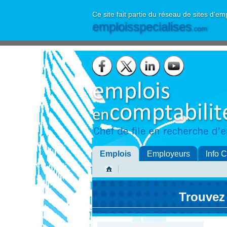
Ce site fait partie du réseau de sites d'em
emploisspecialises
.com
Emplois
Employeurs
Info 
Trouvez