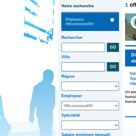
1
of
Votre recherche
Employeur:
HRconnexionRH
Rechercher
Di
Ville
de
Sal
Région
Typ
Vill
Un par
Employeur
humain
fourni
Spécialité
Salaire minimum (annuel)