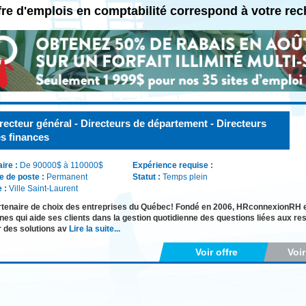
fre d'emplois en comptabilité correspond à votre re
recteur général - Directeurs de département - Directeurs
s finances
aire :
De 90000$ à 110000$
Expérience requise :
e de poste :
Permanent
Statut :
Temps plein
e :
Ville Saint-Laurent
tenaire de choix des entreprises du Québec! Fondé en 2006, HRconnexionRH e
es qui aide ses clients dans la gestion quotidienne des questions liées aux r
r des solutions av
Lire la suite...
Voir offre
Voi