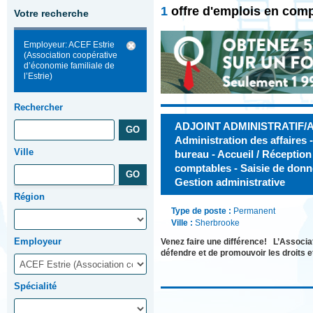
1
offre d'emplois en comp
Votre recherche
Employeur: ACEF Estrie
(Association coopérative
d’économie familiale de
l’Estrie)
Rechercher
ADJOINT ADMINISTRATIF/A
Administration des affaires 
Ville
bureau - Accueil / Réceptio
comptables - Saisie de donné
Gestion administrative
Région
Type de poste :
Permanent
Ville :
Sherbrooke
Employeur
Venez faire une différence! L’Associat
défendre et de promouvoir les droits 
Spécialité