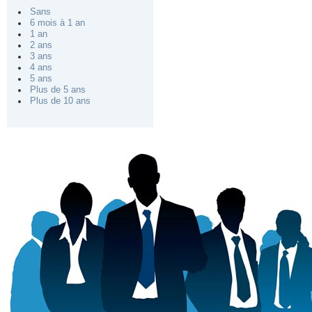
Sans
6 mois à 1 an
1 an
2 ans
3 ans
4 ans
5 ans
Plus de 5 ans
Plus de 10 ans