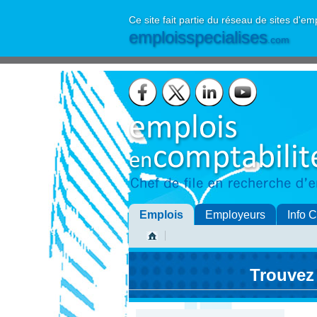
Ce site fait partie du réseau de sites d'em
emploisspecialises
.com
Emplois
Employeurs
Info 
Trouvez