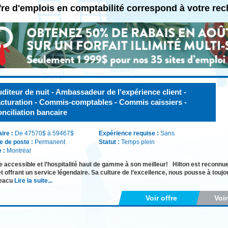
fre d'emplois en comptabilité correspond à votre re
diteur de nuit - Ambassadeur de l'expérience client -
cturation - Commis-comptables - Commis caissiers -
nciliation bancaire
aire :
De 47570$ à 59467$
Expérience requise :
Sans
e de poste :
Permanent
Statut :
Temps plein
e :
Montréal
e accessible et l’hospitalité haut de gamme à son meilleur! Hilton est reconnu
t offrant un service légendaire. Sa culture de l’excellence, nous pousse à touj
&eacu
Lire la suite...
Voir offre
Voi