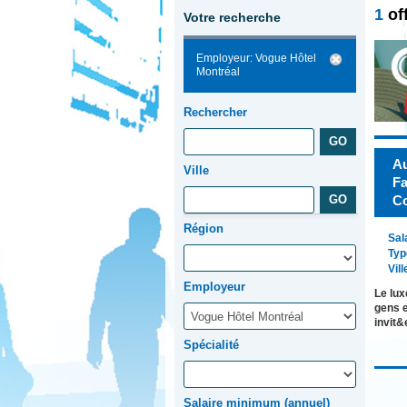
1
of
Votre recherche
Employeur: Vogue Hôtel
Montréal
Rechercher
Au
Ville
Fa
Co
Région
Sal
Typ
Vill
Employeur
Le lux
gens e
invit
Spécialité
Salaire minimum (annuel)