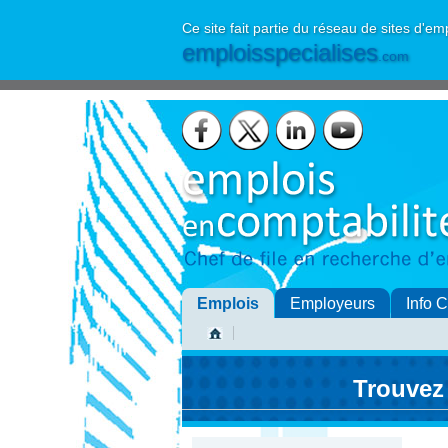
Ce site fait partie du réseau de sites d'em
emploisspecialises
.com
Emplois
Employeurs
Info 
Trouvez