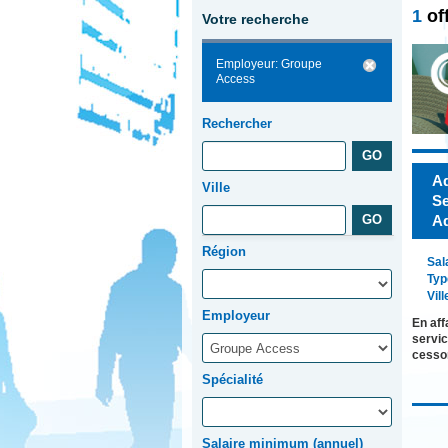
1
of
Votre recherche
Employeur: Groupe
Access
Rechercher
Ad
Ville
Se
Ad
Région
Sal
Typ
Vill
Employeur
En aff
servic
cesso
Spécialité
Salaire minimum (annuel)