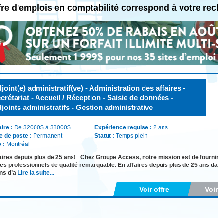
fre d'emplois en comptabilité correspond à votre re
joint(e) administratif(ve) - Administration des affaires -
crétariat - Accueil / Réception - Saisie de données -
joints administratifs - Gestion administrative
aire :
De 32000$ à 38000$
Expérience requise :
2 ans
e de poste :
Permanent
Statut :
Temps plein
e :
Montréal
aires depuis plus de 25 ans! Chez Groupe Access, notre mission est de fournir 
es professionnels de qualité remarquable. En affaires depuis plus de 25 ans dan
ns d’a
Lire la suite...
Voir offre
Voi