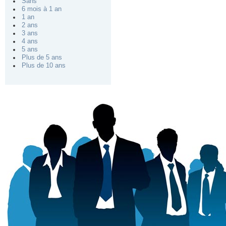
Sans
6 mois à 1 an
1 an
2 ans
3 ans
4 ans
5 ans
Plus de 5 ans
Plus de 10 ans