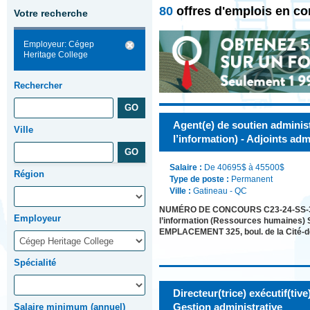
80
offres d'emplois en co
Votre recherche
Employeur: Cégep
Heritage College
Rechercher
Agent(e) de soutien administ
Ville
l’information) - Adjoints adm
Salaire :
De 40695$ à 45500$
Région
Type de poste :
Permanent
Ville :
Gatineau - QC
NUMÉRO DE CONCOURS C23-24-SS-37 P
Employeur
l’information (Ressources humaine
EMPLACEMENT 325, boul. de la Cité-
Spécialité
Directeur(trice) exécutif(tive
Gestion administrative
Salaire minimum (annuel)