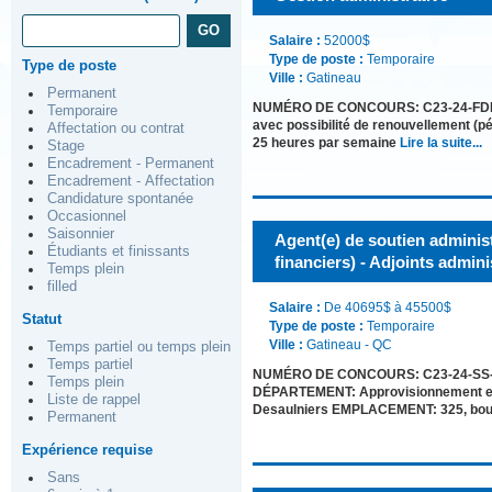
Salaire :
52000$
Type de poste :
Temporaire
Type de poste
Ville :
Gatineau
Permanent
NUMÉRO DE CONCOURS: C23-24-FDN-01 
Temporaire
avec possibilité de renouvellement (
Affectation ou contrat
25 heures par semaine
Lire la suite...
Stage
Encadrement - Permanent
Encadrement - Affectation
Candidature spontanée
Occasionnel
Saisonnier
Agent(e) de soutien administr
Étudiants et finissants
financiers) - Adjoints admini
Temps plein
filled
Salaire :
De 40695$ à 45500$
Statut
Type de poste :
Temporaire
Ville :
Gatineau - QC
Temps partiel ou temps plein
Temps partiel
NUMÉRO DE CONCOURS: C23-24-SS-36 PO
Temps plein
DÉPARTEMENT: Approvisionnement et
Liste de rappel
Desaulniers EMPLACEMENT: 325, boul.
Permanent
Expérience requise
Sans