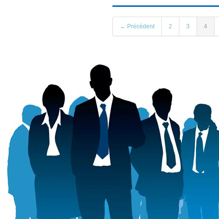
← Précédent
2
3
4