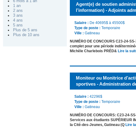
6 mois à 1 an
Agent(e) de soutien administ
1 an
l’information) - Adjoints adm
2 ans
3 ans
4 ans
Salaire :
De 40695$ à 45500$
5 ans
Type de poste :
Temporaire
Plus de 5 ans
Ville :
Gatineau
Plus de 10 ans
NUMÉRO DE CONCOURS C23-24-SS-35 PO
complet pour une période indétermi
Michèle Charlebois PRÉD&
Lire la suit
Moniteur ou Monitrice d’acti
sportives - Administration de
Salaire :
42296$
Type de poste :
Temporaire
Ville :
Gatineau
NUMÉRO DE CONCOURS: C23-24-SS-32 P
Services aux étudiants SUPÉRIEUR 
la Cité-des-Jeunes, Gatineau (Q
Lire la