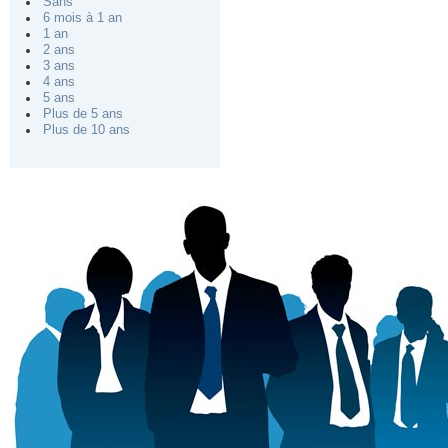
Sans
6 mois à 1 an
1 an
2 ans
3 ans
4 ans
5 ans
Plus de 5 ans
Plus de 10 ans