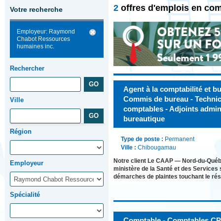
2
offres d'emplois en com
Votre recherche
Employeur: Raymond
Chabot Ressources
humaines inc.
Rechercher
Agent à la comptabilité et bu
Commis de bureau - Technic
Ville
comptables - Adjoints admini
bureautique
Région
Type de poste :
Permanent
Ville :
Chibougamau
Notre client Le CAAP — Nord-du-Québ
Employeur
ministère de la Santé et des Services
démarches de plaintes touchant le ré
Spécialité
Comptable - Comptables CPA