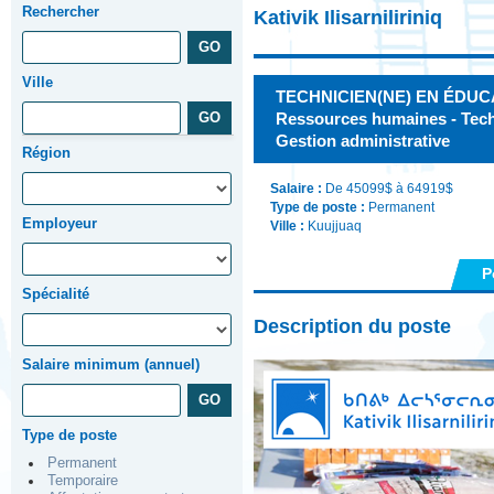
Rechercher
Kativik Ilisarniliriniq
Ville
TECHNICIEN(NE) EN ÉDUC
Ressources humaines - Techn
Gestion administrative
Région
Salaire :
De 45099$ à 64919$
Type de poste :
Permanent
Employeur
Ville :
Kuujjuaq
P
Spécialité
Description du poste
Salaire minimum (annuel)
Type de poste
Permanent
Temporaire