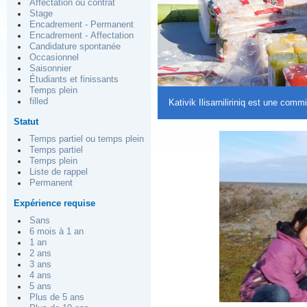
Affectation ou contrat
Stage
Encadrement - Permanent
Encadrement - Affectation
Candidature spontanée
Occasionnel
Saisonnier
Étudiants et finissants
Temps plein
filled
Kativik Ilisarniliriniq est une co
Statut
Temps partiel ou temps plein
Temps partiel
Temps plein
Liste de rappel
Permanent
Expérience requise
Sans
6 mois à 1 an
1 an
2 ans
3 ans
4 ans
5 ans
Plus de 5 ans