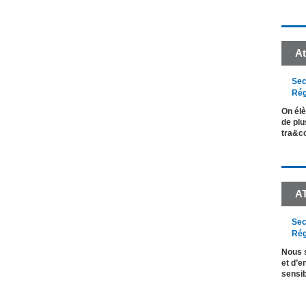
At
Sec
Rég
On élè
de plu
tra&c
A
Sec
Rég
Nous 
et d’e
sensib