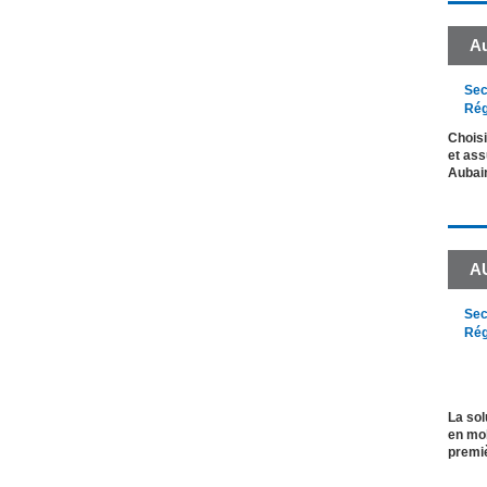
Au
Sec
Rég
Choisi
et ass
Aubai
A
Sec
Rég
La sol
en mob
premi