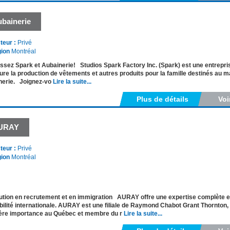
bainerie
teur :
Privé
ion
Montréal
ssez Spark et Aubainerie! Studios Spark Factory Inc. (Spark) est une entrepr
ure la production de vêtements et autres produits pour la famille destinés au ma
nerie. Joignez-vo
Lire la suite...
Plus de détails
Voi
URAY
teur :
Privé
ion
Montréal
ution en recrutement et en immigration AURAY offre une expertise complète en
ilité internationale. AURAY est une filiale de Raymond Chabot Grant Thornton,
ère importance au Québec et membre du r
Lire la suite...