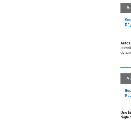
A
Sec
Rég
Auto12
domain
dynami
Au
Sec
Rég
Une hi
règle 