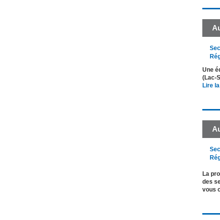
Au
Sec
Rég
Une éd
(Lac-S
Lire la
A
Sec
Rég
La pro
des se
vous 