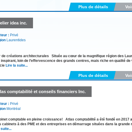
Plus de détails
Voi
elier idea inc.
teur :
Privé
ion
Laurentides
r de créations architecturales Située au cœur de la magnifique région des Laur
l inspirant, loin de l’effervescence des grands centres, mais riche en qualité de 
icie
Lire la suite...
Plus de détails
Voi
las comptabilité et conseils financiers Inc.
teur :
Privé
ion
Montréal
inet comptable en pleine croissance! Atlas comptabilité a été fondé en 2017 af
 cabinets à des PME et des entreprises en démarrage situées dans la grande ré
 suite...