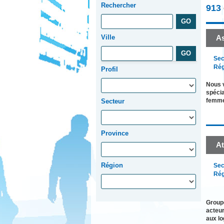
Rechercher
913
Ville
A
Sec
Rég
Profil
Nous v
spécia
femme
Secteur
Province
At
Région
Sec
Rég
Groupe
acteur
aux l