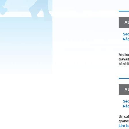
At
Sec
Rég
Atelie
travai
bénéf
At
Sec
Rég
Un cab
grands
Lire la