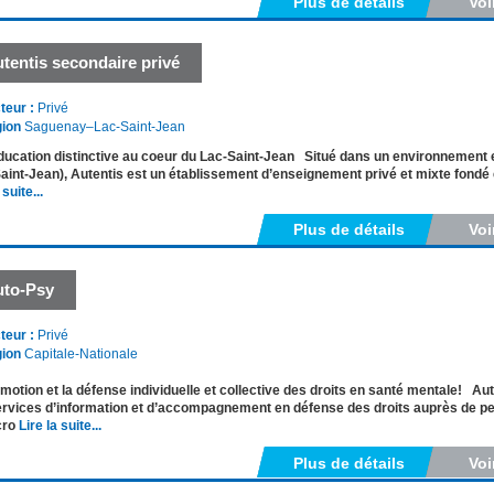
Plus de détails
Voi
tentis secondaire privé
teur :
Privé
ion
Saguenay–Lac-Saint-Jean
ucation distinctive au coeur du Lac-Saint-Jean Situé dans un environnement 
aint-Jean), Autentis est un établissement d’enseignement privé et mixte fondé e
 suite...
Plus de détails
Voi
uto-Psy
teur :
Privé
ion
Capitale-Nationale
motion et la défense individuelle et collective des droits en santé mentale! Aut
rvices d’information et d’accompagnement en défense des droits auprès de per
cro
Lire la suite...
Plus de détails
Voi