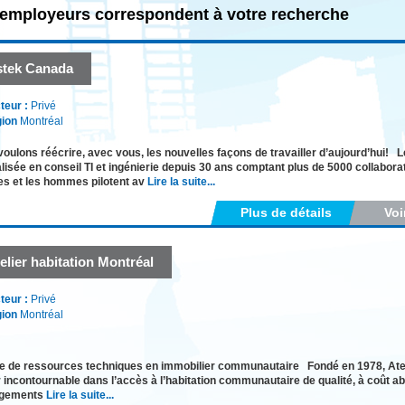
employeurs correspondent à votre recherche
stek Canada
teur :
Privé
ion
Montréal
oulons réécrire, avec vous, les nouvelles façons de travailler d’aujourd’hui! 
lisée en conseil TI et ingénierie depuis 30 ans comptant plus de 5000 collabor
s et les hommes pilotent av
Lire la suite...
Plus de détails
Voi
elier habitation Montréal
teur :
Privé
ion
Montréal
 de ressources techniques en immobilier communautaire Fondé en 1978, Atelie
 incontournable dans l’accès à l’habitation communautaire de qualité, à coût a
ogements
Lire la suite...