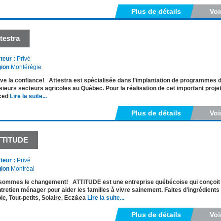
Plus de détails
Voi
testra
teur :
Privé
ion
Montérégie
ve la confiance! Attestra est spécialisée dans l’implantation de programmes de
sieurs secteurs agricoles au Québec. Pour la réalisation de cet important proje
ced
Lire la suite...
Plus de détails
Voi
TTITUDE
teur :
Privé
ion
Montréal
sommes le changement! ATTITUDE est une entreprise québécoise qui conçoit et
ntretien ménager pour aider les familles à vivre sainement. Faites d’ingrédien
le, Tout-petits, Solaire, Ecz&ea
Lire la suite...
Plus de détails
Voi