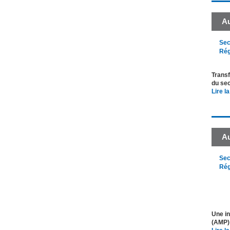
Au
Sec
Rég
Transf
du sec
Lire la
Au
Sec
Rég
Une in
(AMP) 