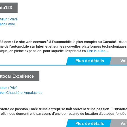
uto123
teur :
Privé
ion
Laval
3.com : Le site web consacré à l'automobile le plus complet au Canada! Auto
e de l'automobile sur Internet et sur les nouvelles plateformes technologiq
que, en pleine expansion, pour laquelle l'esprit d'&ea
Lire la suite...
Plus de détails
Voi
tocar Excellence
teur :
Privé
ion
Chaudière-Appalaches
stoire de passion L’idée d’une entreprise naît souvent d’une passion. L’histoir
: elle nous démontre le parcours d’une compagnie de location d’autobus fondée
Plus de détails
Voi