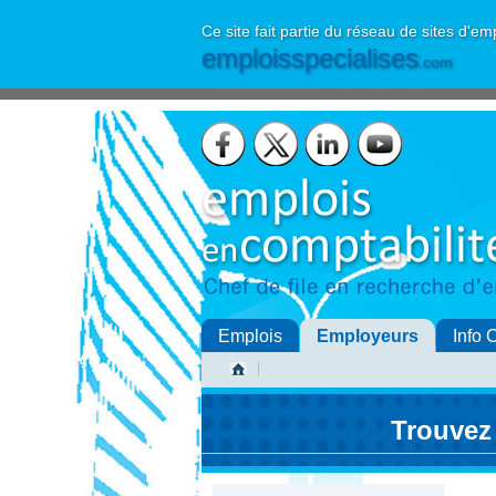
Ce site fait partie du réseau de sites d'em
emploisspecialises
.com
Emplois
Employeurs
Info 
Trouvez